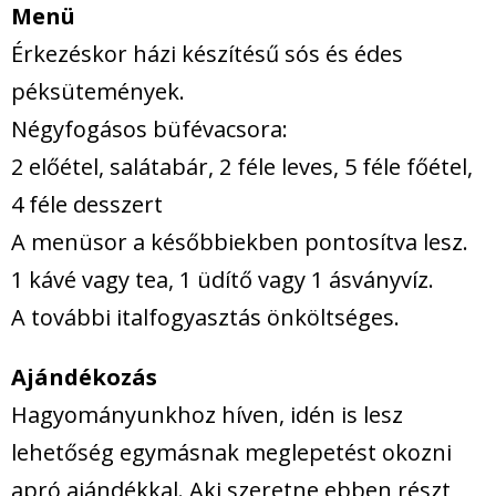
Menü
Érkezéskor házi készítésű sós és édes
péksütemények.
Négyfogásos büfévacsora:
2 előétel, salátabár, 2 féle leves, 5 féle főétel,
4 féle desszert
A menüsor a későbbiekben pontosítva lesz.
1 kávé vagy tea, 1 üdítő vagy 1 ásványvíz.
A további italfogyasztás önköltséges.
Ajándékozás
Hagyományunkhoz híven, idén is lesz
lehetőség egymásnak meglepetést okozni
apró ajándékkal. Aki szeretne ebben részt