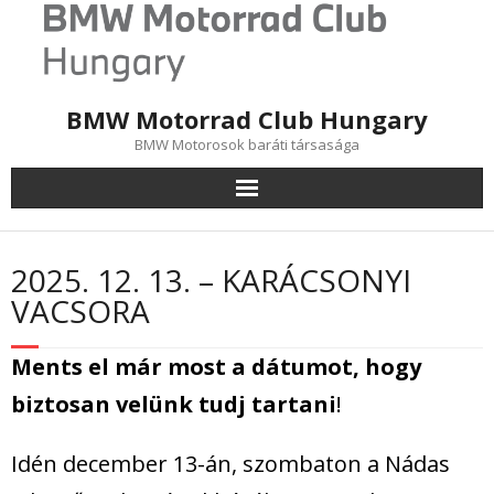
Skip
to
content
BMW Motorrad Club Hungary
BMW Motorosok baráti társasága
2025. 12. 13. – KARÁCSONYI
VACSORA
Ments el már most a dátumot, hogy
biztosan velünk tudj tartani
!
Idén december 13-án, szombaton a Nádas