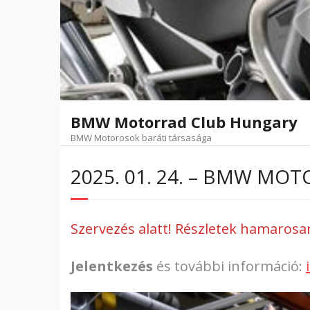
Skip
to
content
BMW Motorrad Club Hungary
BMW Motorosok baráti társasága
2025. 01. 24. – BMW M
Szervezés alatt! Részletek hamarosa
Jelentkezés
és további információ: