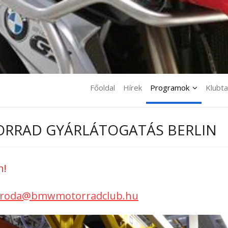
Főoldal
Hírek
Programok
Klubt
OTORRAD GYÁRLÁTOGATÁS BERLIN
n!
iroda@bmwmotorradclub.hu