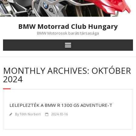
Skip
to
content
BMW Motorrad Club Hungary
BMW Motorosok baráti társasága
MONTHLY ARCHIVES: OKTÓBER
2024
LELEPLEZTÉK A BMW R 1300 GS ADVENTURE-T
By
Tóth Norbert
2024-10-16